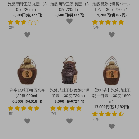
泡盛 琉球王朝 丸壺 （3
泡盛 琉球王朝 長壺 （3
泡盛 魔除け島尻パーン
0度 720ml ）
0度 720ml）
トウ （30度 720ml）
3,600円(税327円)
3,600円(税327円)
4,200円(税382円)
2件
3件
泡盛 琉球王朝 五合壺
泡盛 琉球王朝 魔除け獅
【送料込】泡盛 琉球王
（30度 900ml）
子壺 （30度 720ml）
朝 一升壺 （30度 1800
6,800円(税618円)
8,000円(税727円)
ml）
13,000円(税1,182円)
5件
7件
6件