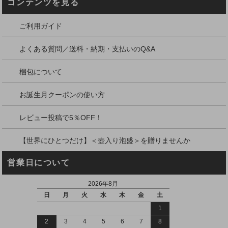
コンテンツを見る
ご利用ガイド
よくある質問／送料・納期・支払いのQ&A
梱包について
お誕生月クーポンの使い方
レビュー投稿で5％OFF！
【世界にひとつだけ】＜壺入り泡盛＞を贈りませんか
営業日について
2026年8月
日
月
火
水
木
金
土
1
2
3
4
5
6
7
8