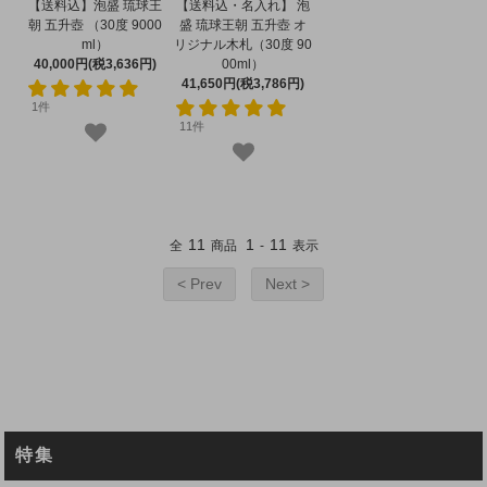
【送料込】泡盛 琉球王
【送料込・名入れ】 泡
朝 五升壺 （30度 9000
盛 琉球王朝 五升壺 オ
ml）
リジナル木札（30度 90
40,000円(税3,636円)
00ml）
41,650円(税3,786円)
1件
11件
11
1
11
全
商品
-
表示
< Prev
Next >
特集