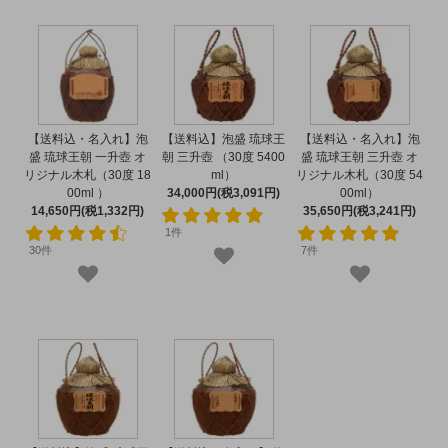
【送料込・名入れ】泡
【送料込】泡盛 琉球王
【送料込・名入れ】泡
盛 琉球王朝 一升壺 オ
朝 三升壺 （30度 5400
盛 琉球王朝 三升壺 オ
リジナル木札（30度 18
ml）
リジナル木札（30度 54
00ml ）
34,000円(税3,091円)
00ml）
14,650円(税1,332円)
35,650円(税3,241円)
1件
30件
7件