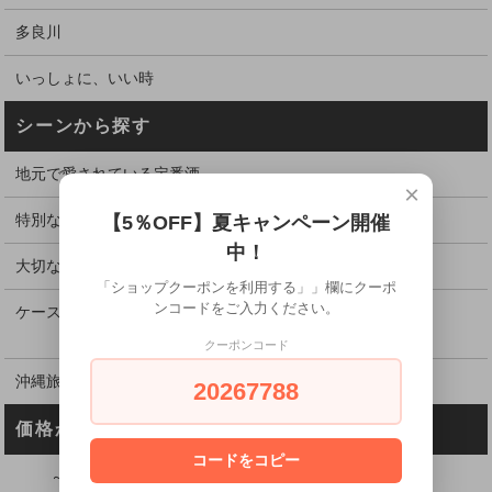
多良川
いっしょに、いい時
シーンから探す
地元で愛されている定番酒
×
特別な日に飲むお酒
【5％OFF】夏キャンペーン開催
中！
大切な方、お世話になった方へ贈る
「ショップクーポンを利用する」」欄にクーポ
ンコードをご入力ください。
ケース割引でお得に購入
クーポンコード
沖縄旅行のお土産に
20267788
価格から探す
コードをコピー
～2,999円