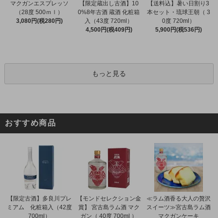
マクガンエスプレッソ
【限定蔵出し古酒】10
【送料込】暑い日割り3
（28度 500ｍｌ）
0%8年古酒 蔵酒 化粧箱
本セット・琉球王朝（ 3
3,080円(税280円)
入（43度 720ml）
0度 720ml）
4,500円(税409円)
5,900円(税536円)
もっと見る
おすすめ商品
【限定古酒】多良川プレ
【モンドセレクション金
≪ラム酒香る大人の贅沢
ミアム 化粧箱入（42度
賞】 宮古島ラム酒 マク
スイーツ≫宮古島ラム酒
700ml）
ガン（ 40度 700ml ）
マクガンケーキ