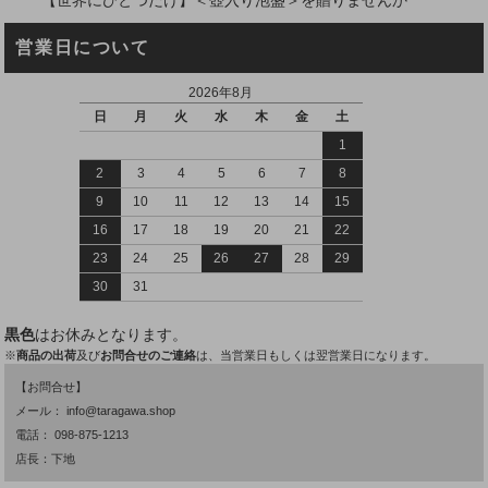
【世界にひとつだけ】＜壺入り泡盛＞を贈りませんか
営業日について
2026年8月
日
月
火
水
木
金
土
1
2
3
4
5
6
7
8
9
10
11
12
13
14
15
16
17
18
19
20
21
22
23
24
25
26
27
28
29
30
31
黒色
はお休みとなります。
※
商品の出荷
及び
お問合せのご連絡
は、当営業日もしくは翌営業日になります。
【お問合せ】
メール：
info@taragawa.shop
電話：
098-875-1213
店長：下地