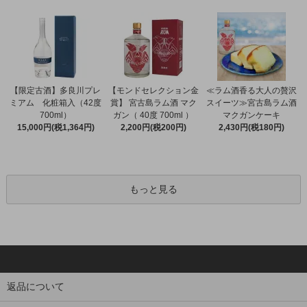
【限定古酒】多良川プレ
【モンドセレクション金
≪ラム酒香る大人の贅沢
ミアム 化粧箱入（42度
賞】 宮古島ラム酒 マク
スイーツ≫宮古島ラム酒
700ml）
ガン（ 40度 700ml ）
マクガンケーキ
15,000円(税1,364円)
2,200円(税200円)
2,430円(税180円)
もっと見る
返品について