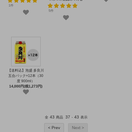
1件
5件
【送料込】泡盛 多良川
五合パック×12本（30
度 900ml）
14,000円(税1,273円)
43
37
43
全
商品
-
表示
< Prev
Next >