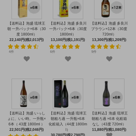
【送料込】泡盛 琉球王
【送料込】泡盛 多良川
【送料込】泡盛 多良川
朝 一升パック×6本（30
一升パック×6本（30度
ブラウン×12本（30度
度 1800ml）
1800ml）
720ml）
22,140円(税2,013円)
13,100円(税1,191円)
13,300円(税1,209円)
4件
6件
9件
【送料込】泡盛 いっし
【送料込】泡盛 琉球王
【送料込】泡盛 琉球王
ょに、いい時。一升瓶×
朝粗ろ過 一升瓶×6本
朝粗ろ過 ×6本 化粧箱
6本（ 43度 1800ml ）
化粧箱入（44度 1800m
なし（43度 720ml）
22,501円(税2,046円)
l）
11,880円(税1,080円)
30,780円(税2,798円)