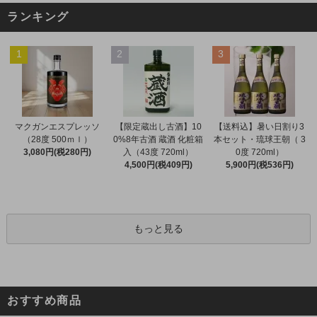
ランキング
1
2
3
マクガンエスプレッソ
【限定蔵出し古酒】10
【送料込】暑い日割り3
（28度 500ｍｌ）
0%8年古酒 蔵酒 化粧箱
本セット・琉球王朝（ 3
3,080円(税280円)
入（43度 720ml）
0度 720ml）
4,500円(税409円)
5,900円(税536円)
もっと見る
おすすめ商品