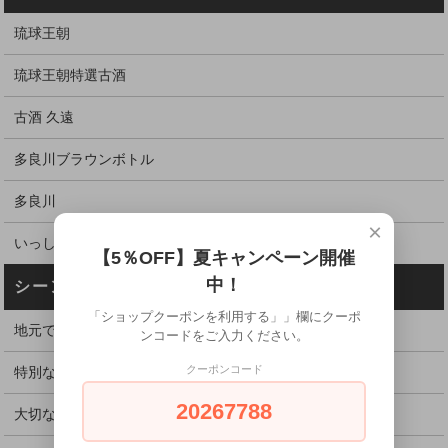
琉球王朝
琉球王朝特選古酒
古酒 久遠
多良川ブラウンボトル
多良川
×
いっしょに、いい時
【5％OFF】夏キャンペーン開催
中！
シーンから探す
「ショップクーポンを利用する」」欄にクーポ
地元で愛されている定番酒
ンコードをご入力ください。
クーポンコード
特別な日に飲むお酒
20267788
大切な方、お世話になった方へ贈る