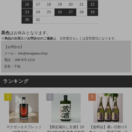
16
17
18
19
20
21
22
23
24
25
26
27
28
29
30
31
黒色
はお休みとなります。
※
商品の出荷
及び
お問合せのご連絡
は、当営業日もしくは翌営業日になります。
【お問合せ】
メール：
info@taragawa.shop
電話：
098-875-1213
店長：下地
ランキング
1
2
3
マクガンエスプレッソ
【限定蔵出し古酒】10
【送料込】暑い日割り3