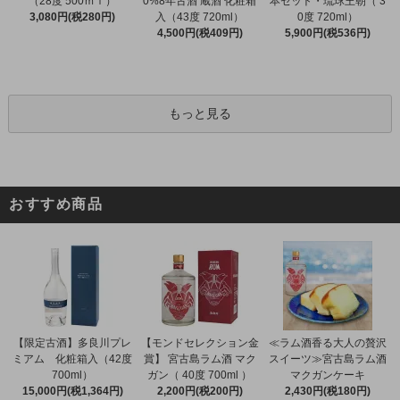
（28度 500ｍｌ）
0%8年古酒 蔵酒 化粧箱
本セット・琉球王朝（ 3
3,080円(税280円)
入（43度 720ml）
0度 720ml）
4,500円(税409円)
5,900円(税536円)
もっと見る
おすすめ商品
【限定古酒】多良川プレ
【モンドセレクション金
≪ラム酒香る大人の贅沢
ミアム 化粧箱入（42度
賞】 宮古島ラム酒 マク
スイーツ≫宮古島ラム酒
700ml）
ガン（ 40度 700ml ）
マクガンケーキ
15,000円(税1,364円)
2,200円(税200円)
2,430円(税180円)