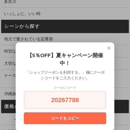
多良川
いっしょに、いい時
シーンから探す
地元で愛されている定番酒
×
特別な日に飲むお酒
【5％OFF】夏キャンペーン開催
中！
大切な方、お世話になった方へ贈る
「ショップクーポンを利用する」」欄にクーポ
ケース割引でお得に購入
ンコードをご入力ください。
クーポンコード
沖縄旅行のお土産に
20267788
価格から探す
コードをコピー
～2,999円