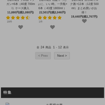
ガン×6本（40度 700m
ょに、いい時。一升瓶×
ク酒 ×12本（12度 500
l）ケース購入
6本（ 43度 1800ml ）
ml）まとめ買いがお
11,880円(税1,080円)
22,501円(税2,046円)
得！
19,440円(税1,767円)
18件
1件
24
1
12
全
商品
-
表示
< Prev
Next >
特集