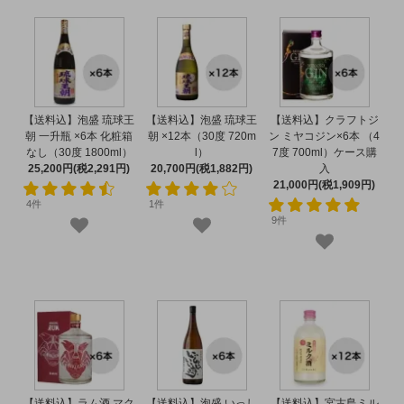
【送料込】泡盛 琉球王
【送料込】泡盛 琉球王
【送料込】クラフトジ
朝 一升瓶 ×6本 化粧箱
朝 ×12本（30度 720m
ン ミヤコジン×6本 （4
なし（30度 1800ml）
l）
7度 700ml）ケース購
25,200円(税2,291円)
20,700円(税1,882円)
入
21,000円(税1,909円)
4件
1件
9件
【送料込】ラム酒 マク
【送料込】泡盛 いっし
【送料込】宮古島ミル