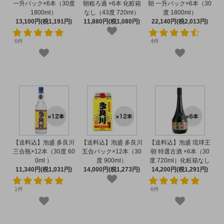
一升パック×6本（30度
朝粗ろ過 ×6本 化粧箱
朝 一升パック×6本（30
1800ml）
なし（43度 720ml）
度 1800ml）
13,100円(税1,191円)
11,880円(税1,080円)
22,140円(税2,013円)
6件
4件
【送料込】泡盛 多良川
【送料込】泡盛 多良川
【送料込】泡盛 琉球王
三合瓶×12本（30度 60
五合パック×12本（30
朝 特選古酒 ×6本（30
0ml ）
度 900ml）
度 720ml）化粧箱なし
11,340円(税1,031円)
14,000円(税1,273円)
14,200円(税1,291円)
1件
6件