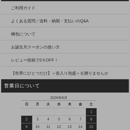
ご利用ガイド
よくある質問／送料・納期・支払いのQ&A
梱包について
お誕生月クーポンの使い方
レビュー投稿で5％OFF！
【世界にひとつだけ】＜壺入り泡盛＞を贈りませんか
営業日について
2026年8月
日
月
火
水
木
金
土
1
2
3
4
5
6
7
8
9
10
11
12
13
14
15