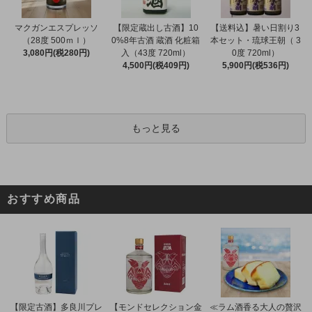
マクガンエスプレッソ
【限定蔵出し古酒】10
【送料込】暑い日割り3
（28度 500ｍｌ）
0%8年古酒 蔵酒 化粧箱
本セット・琉球王朝（ 3
3,080円(税280円)
入（43度 720ml）
0度 720ml）
4,500円(税409円)
5,900円(税536円)
もっと見る
おすすめ商品
【限定古酒】多良川プレ
【モンドセレクション金
≪ラム酒香る大人の贅沢