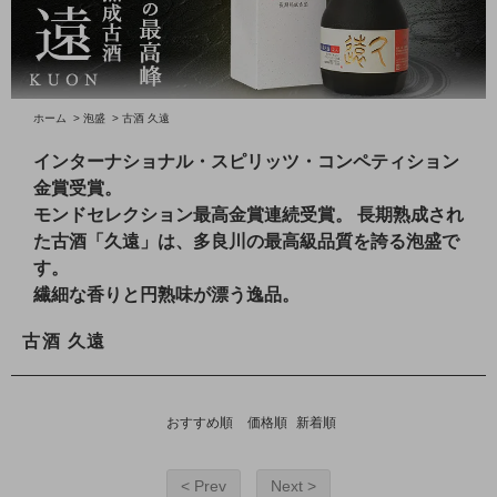
ホーム
>
泡盛
>
古酒 久遠
インターナショナル・スピリッツ・コンペティション
金賞受賞。
モンドセレクション最高金賞連続受賞。 長期熟成され
た古酒「久遠」は、多良川の最高級品質を誇る泡盛で
す。
繊細な香りと円熟味が漂う逸品。
古酒 久遠
おすすめ順
価格順
新着順
< Prev
Next >