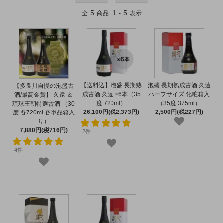
5
1
5
全
商品
-
表示
【送料込】泡盛 長期熟
泡盛 長期熟成古酒 久遠
【多良川自慢の泡盛古
成古酒 久遠 ×6本（35
ハーフサイズ 化粧箱入
酒/最高金賞】 久遠 ＆
度 720ml）
（35度 375ml）
琉球王朝特選古酒 （30
26,100円(税2,373円)
2,500円(税227円)
度 各720ml 各単品箱入
り）
7,880円(税716円)
2件
4件