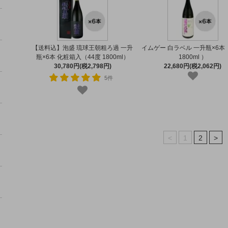
【送料込】泡盛 琉球王朝粗ろ過 一升
イムゲー 白ラベル 一升瓶×6本
瓶×6本 化粧箱入（44度 1800ml）
1800ml ）
30,780円(税2,798円)
22,680円(税2,062円)
5件
<
1
2
>