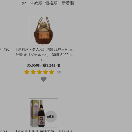
おすすめ順
価格順
新着順
 （30
【送料込・名入れ】泡盛 琉球王朝 三
升壺 オリジナル木札（30度 5400m
l）
35,650円(税3,241円)
7件