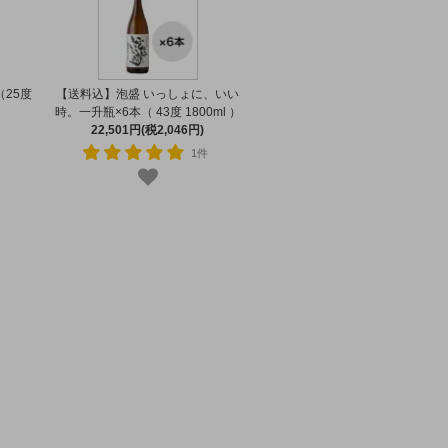
（25度
【送料込】泡盛 いっしょに、いい
時。一升瓶×6本（ 43度 1800ml ）
22,501円(税2,046円)
1件