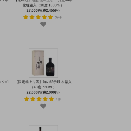
12本
【送料込】泡盛 琉球王朝 一升瓶×6本
）
化粧箱入（30度 1800ml）
27,000円(税2,455円)
39件
ク×1
【限定極上古酒】時の黙示録 木箱入
（43度 720ml ）
22,000円(税2,000円)
1件