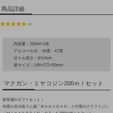
商品詳細
2件
内容量：200ml×2本
アルコール分：40度・47度
ボトル高さ：約14cm
箱サイズ：148×172×50mm
マクガン・ミヤコジン200ｍｌセット
新登場のギフトセット！
40度の宮古島ラム酒「ＭＡＫＵＧＡＮ」と47度のクラフトジン