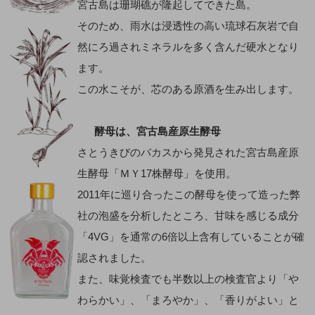
宮古島は珊瑚礁が隆起してできた島。
そのため、雨水は浸透性の高い琉球石灰岩で自
然にろ過されミネラルを多く含んだ硬水となり
ます。
この水こそが、芯のある原酒を生み出します。
酵母は、宮古島産原生酵母
さとうきびのバカスから発見された宮古島産原
生酵母「ＭＹ17株酵母」を使用。
2011年に巡り合ったこの酵母を使って造った弊
社の泡盛を分析したところ、甘味を感じる成分
「4VG」を通常の6倍以上含有していることが確
認されました。
また、味覚検査でも半数以上の検査官より「や
わらかい」、「まろやか」、「香りがよい」と