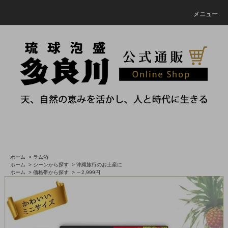
メニュー
ホーム
>
ラム酒
ホーム
>
シーンから探す
>
沖縄旅行のお土産に
ホーム
>
価格帯から探す
>
～2,999円