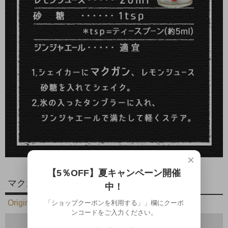
×
【5％OFF】夏キャンペーン開催
マクガンの名前の由来
中！
Origin of name
「ショップクーポンを利用する」」欄にクーポ
ンコードをご入力ください。
「マクガン」は、沖縄宮古島の方言で「ヤシガ