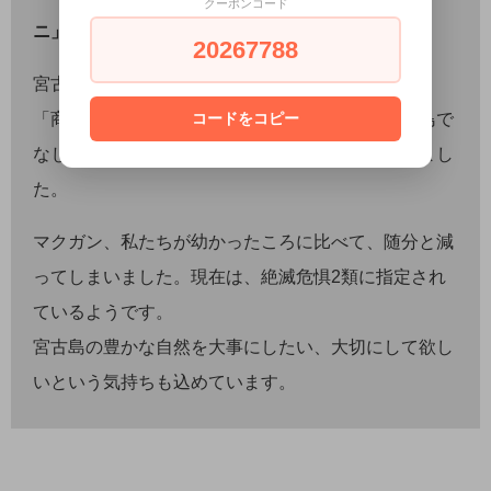
クーポンコード
ニ」のこと。
20267788
宮古島にとことんこだわって造ったラム酒。
「商品名にもそれを表すものを…」と考え、宮古島で
コードをコピー
なじみ深い生き物である「マクガン」に行き着きまし
た。
マクガン、私たちが幼かったころに比べて、随分と減
ってしまいました。現在は、絶滅危惧2類に指定され
ているようです。
宮古島の豊かな自然を大事にしたい、大切にして欲し
いという気持ちも込めています。