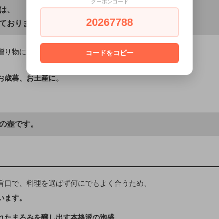
クーポンコード
は、
20267788
ております。
贈り物に。
コードをコピー
。
お歳暮、お土産に。
の壺です。
旨口で、料理を選ばず何にでもよく合うため、
います。
れたまろみを醸し出す本格派の泡盛。