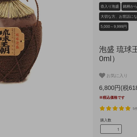
壺入り泡盛
銘柄か
大切な方、お世話に
5,000～9,999円
泡盛 琉球王
0ml）
お気に入り
6,800円(税61
※税込価格です
5
購入数