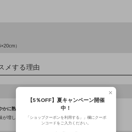
×20cm）
スメする理由
×
【5％OFF】夏キャンペーン開催
中！
やかに熟成し円熟味を増します。
味が増し、
世界にひとつだけの古酒（クース）
となります。
「ショップクーポンを利用する」」欄にクーポ
ンコードをご入力ください。