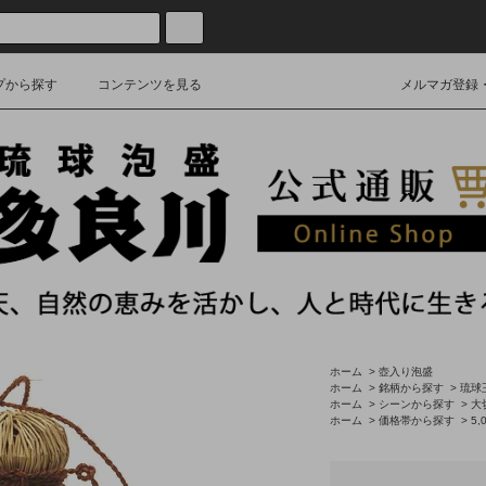
プから探す
コンテンツを見る
メルマガ登録
ホーム
>
壺入り泡盛
ホーム
>
銘柄から探す
>
琉球
ホーム
>
シーンから探す
>
大
ホーム
>
価格帯から探す
>
5,