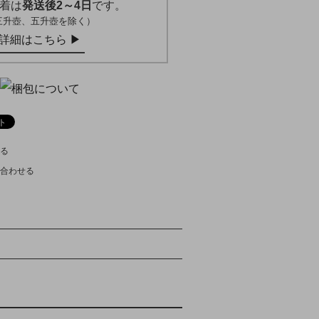
着は
発送後2～4日
です。
三升壺、五升壺を除く）
詳細はこちら ▶︎
る
合わせる