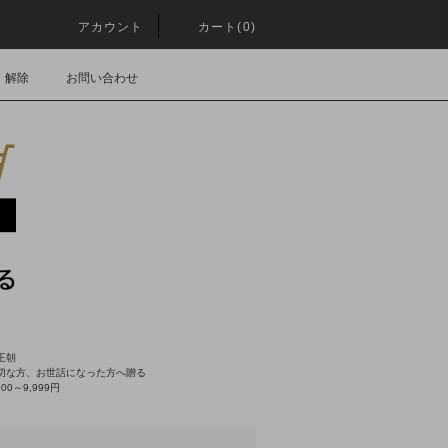
アカウント
カート(0)
・解除
お問い合わせ
王朝
切な方、お世話になった方へ贈る
000～9,999円