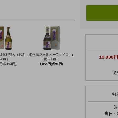
朝 化粧箱入（30度
泡盛 琉球王朝 ハーフサイズ（3
10,000
20ml）
0度 300ml ）
0円(税194円)
1,055円(税96円)
送
お
決
当日～