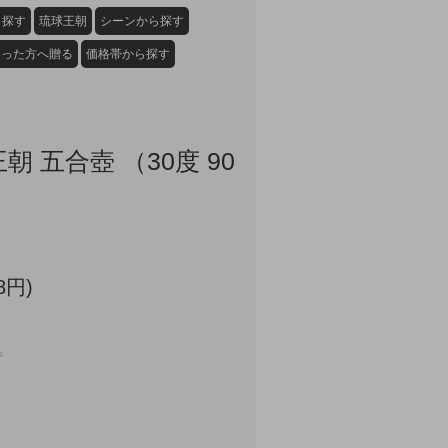
ら探す
琉球王朝
シーンから探す
なった方へ贈る
価格帯から探す
朝 五合壺 （30度 90
8円)
件