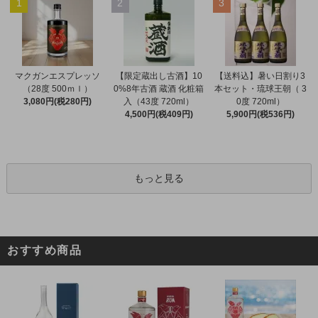
1
2
3
マクガンエスプレッソ
【限定蔵出し古酒】10
【送料込】暑い日割り3
（28度 500ｍｌ）
0%8年古酒 蔵酒 化粧箱
本セット・琉球王朝（ 3
3,080円(税280円)
入（43度 720ml）
0度 720ml）
4,500円(税409円)
5,900円(税536円)
もっと見る
おすすめ商品