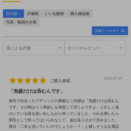
日付順 ↓
評価順
いいね数順
購入確認順
写真・動画付き順
詳細フィルター
2022-07-14
ご購入者様
「泡盛だけは呑むんです」
旅先で出会ったブディックの素敵なご夫婦は「泡盛だけは呑むん
です。その時はイイ馬刺しを用意して頂くんですよ」と久しく遠
のいている味を思い出しながら仰っていました。それを聞いたら
県民として黙ってはいられなくて、速お送りさせて頂きました。
後日「二本も頂いていいのでしょうか～？」と嬉しそうなお電話