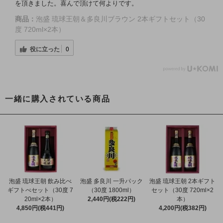
を頂きました。喜んで頂けて何よりです。
商品：
泡盛 琉球王朝＆多良川ブラウン 2本ギフトセット（30
度 720ml×2本）
役に立った
0
一緒に購入されている商品
泡盛 琉球王朝 飲み比べ
泡盛 多良川 一升パック
泡盛 琉球王朝 2本ギフト
ギフトべセット（30度 7
（30度 1800ml）
セット（30度 720ml×2
20ml×2本）
2,440円(税222円)
本）
4,850円(税441円)
4,200円(税382円)