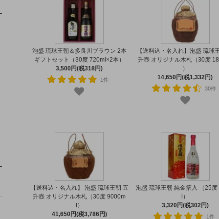
泡盛 琉球王朝＆多良川ブラウン 2本
【送料込・名入れ】泡盛 琉球王
ギフトセット（30度 720ml×2本）
升壺 オリジナル木札（30度 180
3,500円(税318円)
）
14,650円(税1,332円)
1件
30件
【送料込・名入れ】 泡盛 琉球王朝 五
泡盛 琉球王朝 純金箔入 （25度 
升壺 オリジナル木札（30度 9000m
l）
l）
3,320円(税302円)
41,650円(税3,786円)
1件