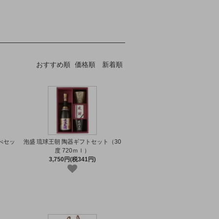
おすすめ順
価格順
新着順
べセッ
泡盛 琉球王朝 陶器ギフトセット（30
度 720ｍｌ）
3,750円(税341円)