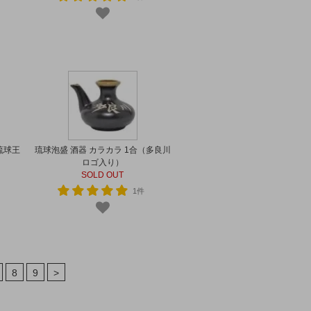
琉球王
琉球泡盛 酒器 カラカラ 1合（多良川
ロゴ入り）
SOLD OUT
1件
8
9
>