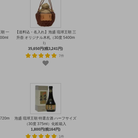
朝 一
【送料込・名入れ】泡盛 琉球王朝 三
0ml
升壺 オリジナル木札（30度 5400m
l）
35,650円(税3,241円)
7件
720m
泡盛 琉球王朝 特選古酒 ハーフサイズ
（30度 375ml）化粧箱入
1,800円(税164円)
1件