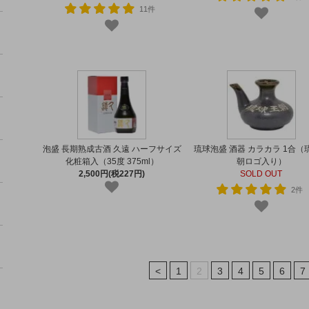
11件
泡盛 長期熟成古酒 久遠 ハーフサイズ
琉球泡盛 酒器 カラカラ 1合（
化粧箱入（35度 375ml）
朝ロゴ入り）
2,500円(税227円)
SOLD OUT
2件
<
1
2
3
4
5
6
7