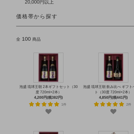
20,000円以上
価格帯から探す
100
全
商品
泡盛 琉球王朝 2本ギフトセット（30
泡盛 琉球王朝 飲み比べ ギフト
度 720ml×2本）
ト（30度 720ml×2本）
4,200円(税382円)
4,850円(税441円)
1件
2件